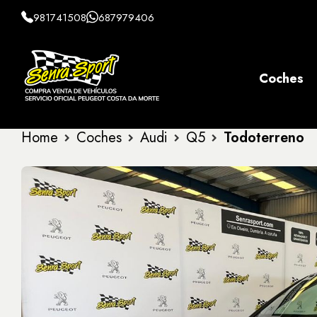
981741508
687979406
Coches
Home
Coches
Audi
Q5
Todoterreno