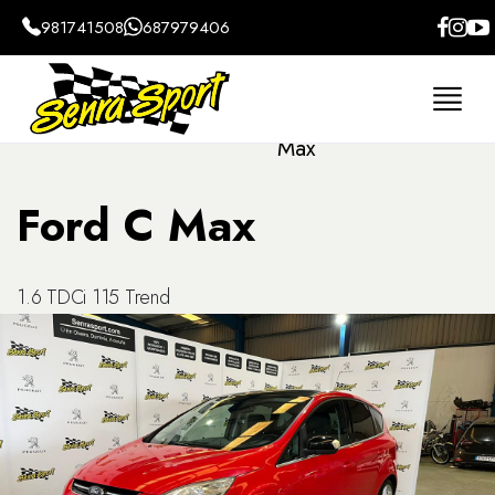
981741508
687979406
Home
Coches
Ford
C
Monovolumen
Max
Ford C Max
1.6 TDCi 115 Trend