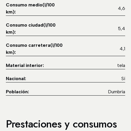
Consumo medio(l/100
4,6
km):
Consumo ciudad(l/100
5,4
km):
Consumo carretera(l/100
4,1
km):
Material interior:
tela
Nacional:
Sí
Población:
Dumbría
Prestaciones y consumos