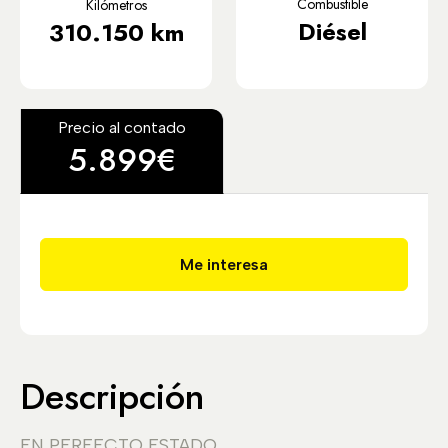
Combustible
Kilómetros
Diésel
310.150 km
Precio al contado
5.899€
Me interesa
Descripción
EN PERFECTO ESTADO