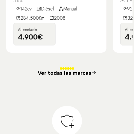
318d
ACTIVE
142cv
Diésel
Manual
92
284.500Km
2008
32
Al contado
Al c
4.900€
4.
Ver todas las marcas