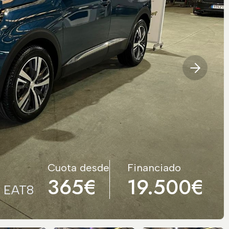
Cuota desde
Financiado
365€
19.500€
k EAT8