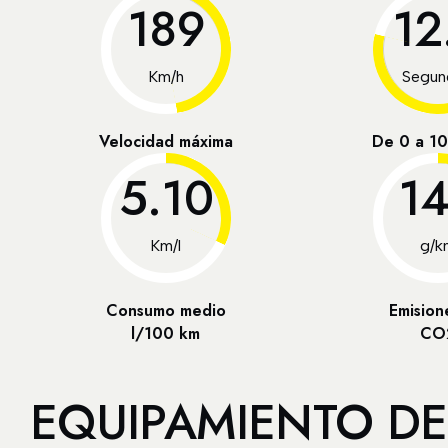
189
12
Km/h
Segun
Velocidad máxima
De 0 a 1
5.10
1
Km/l
g/k
Consumo medio
Emision
l/100 km
CO
EQUIPAMIENTO DE