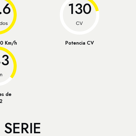
.6
130
dos
CV
00 Km/h
Potencia CV
43
m
es de
2
 SERIE