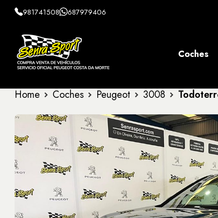
981741508
687979406
Coches
Home
Coches
Peugeot
3008
Todoter