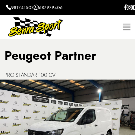
981741508
687979406
Home
Coches
Peugeot
Partner
Furgone
Peugeot Partner
PRO STANDAR 100 CV