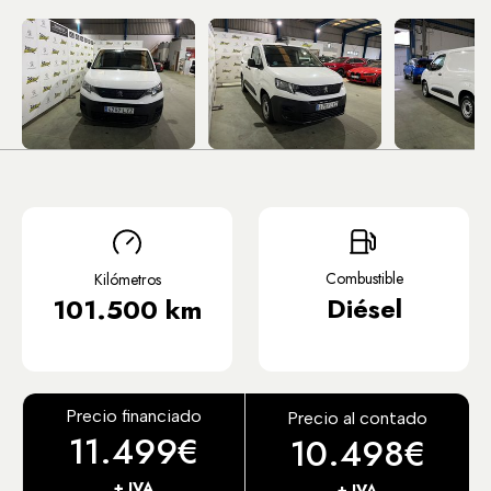
Combustible
Kilómetros
Diésel
101.500 km
Precio financiado
Precio al contado
11.499€
10.498€
+ IVA
+ IVA