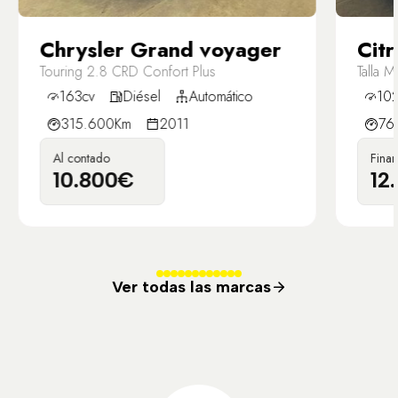
Chrysler Grand voyager
Citr
Touring 2.8 CRD Confort Plus
Talla 
163cv
Diésel
Automático
102
315.600Km
2011
76
Al contado
Fina
10.800€
12
Ver todas las marcas