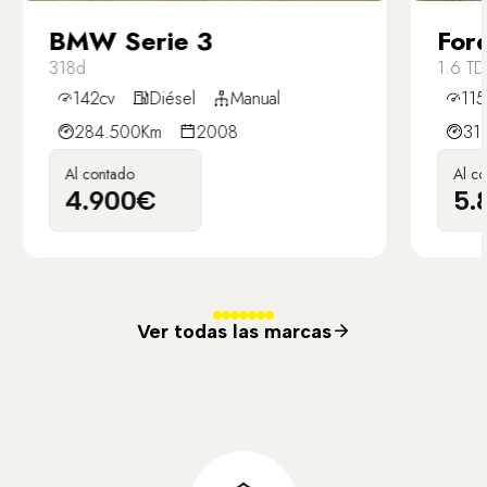
BMW Serie 3
For
318d
1.6 TD
142cv
Diésel
Manual
115
284.500Km
2008
31
Al contado
Al c
4.900€
5.
Ver todas las marcas