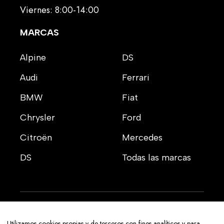
Viernes: 8:00-14:00
MARCAS
Alpine
DS
Audi
Ferrari
BMW
Fiat
Chrysler
Ford
Citroën
Mercedes
DS
Todas las marcas
Aviso legal
Utilizamos cookies propias y de terceros con fines analíticos y para