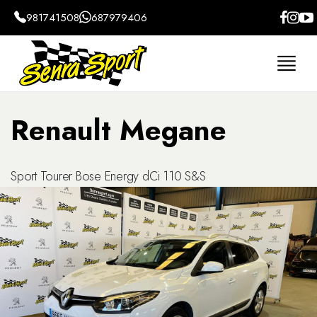
981741508
687979406
Home
Coches
Renault
Megane
Familiar
Renault Megane
Sport Tourer Bose Energy dCi 110 S&S