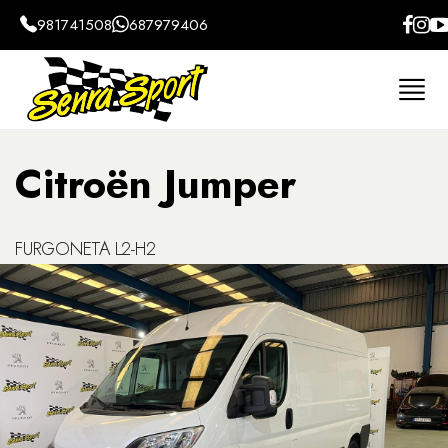
981741508
687979406
Home
Coches
Citroën
Jumper
Furgonet
Citroën Jumper
FURGONETA L2-H2