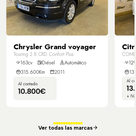
Chrysler Grand voyager
Citr
Touring 2.8 CRD Confort Plus
COMER
130C
163cv
Diésel
Automático
129
315.600Km
2011
13
Al c
Al contado
13
10.800€
+ IV
Ver todas las marcas