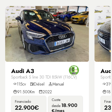
Audi A3
Aud
Sportback S line 30 TDI 85kW (116CV)
Sportb
115cv
Diésel
Manual
319
91.500Km
2022
18
Cuota
Financiado
Fina
18.900
desde
22.900€
23
€/mes