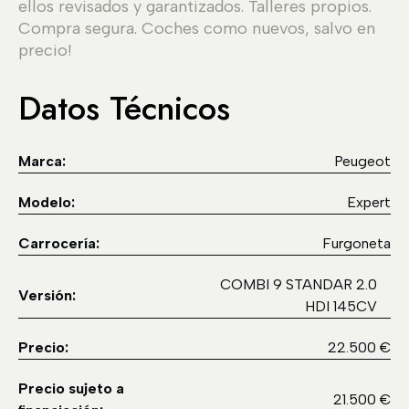
ellos revisados y garantizados. Talleres propios.
Compra segura. Coches como nuevos, salvo en
precio!
Datos Técnicos
Marca:
Peugeot
Modelo:
Expert
Carrocería:
Furgoneta
COMBI 9 STANDAR 2.0
Versión:
HDI 145CV
Precio:
22.500 €
Precio sujeto a
21.500 €