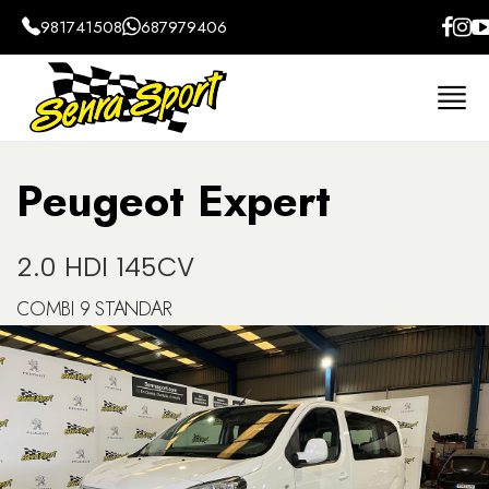
981741508
687979406
Home
Coches
Peugeot
Expert
Furgonet
Peugeot Expert
2.0 HDI 145CV
COMBI 9 STANDAR