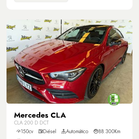
Mercedes CLA
CLA 200 D DCT
150cv
Diésel
Automático
88.300Km