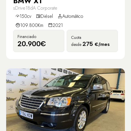
BMW X1
sDrive18dA Corporate
150cv
Diésel
Automático
109.800Km
2021
Financiado
Cuota
20.900€
275
desde
€/mes