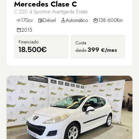
Mercedes Clase C
C 220 d Sportive Avantgarde Estate
170cv
Diésel
Automático
138.600Km
2015
Financiado
Cuota
18.500€
399
desde
€/mes