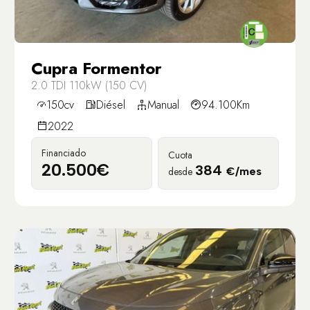
Cupra Formentor
2.0 TDI 110kW (150 CV)
150cv
Diésel
Manual
94.100Km
2022
Financiado
Cuota
20.500€
384
desde
€/mes