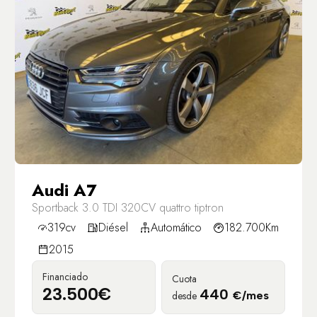
Audi A7
Sportback 3.0 TDI 320CV quattro tiptron
319cv
Diésel
Automático
182.700Km
2015
Financiado
Cuota
23.500€
440
desde
€/mes