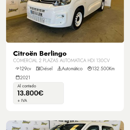
Citroën Berlingo
COMERCIAL 2 PLAZAS AUTOMATICA HDI 130CV
129cv
Diésel
Automático
132.500Km
2021
Al contado
13.800€
+ IVA