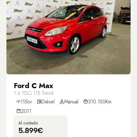
Ford C Max
1.6 TDCi 115 Trend
115cv
Diésel
Manual
310.150Km
2011
Al contado
5.899€