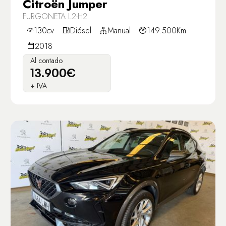
Citroën Jumper
FURGONETA L2-H2
130cv
Diésel
Manual
149.500Km
2018
Al contado
13.900€
+ IVA