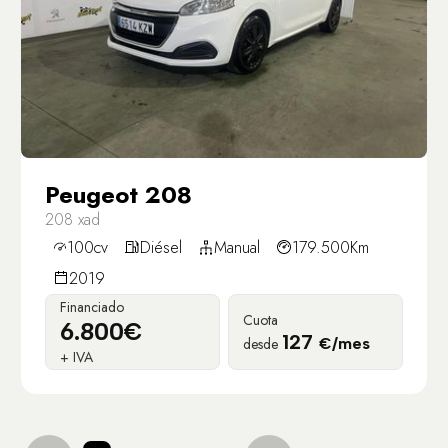
Peugeot 208
208 xad
100cv
Diésel
Manual
179.500Km
2019
Financiado
Cuota
6.800€
127
desde
€/mes
+ IVA