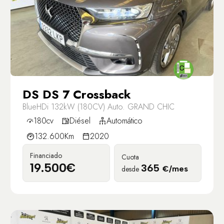
DS DS 7 Crossback
BlueHDi 132kW (180CV) Auto. GRAND CHIC
180cv
Diésel
Automático
132.600Km
2020
Financiado
Cuota
19.500€
365
desde
€/mes