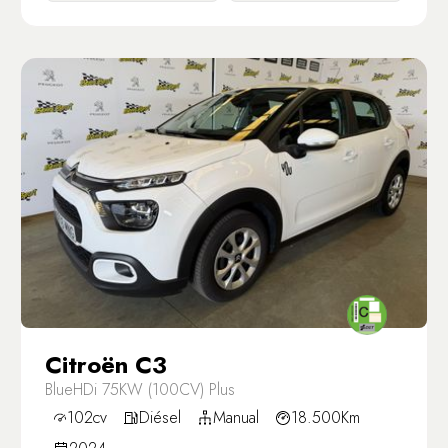
Citroën C3
BlueHDi 75KW (100CV) Plus
102cv
Diésel
Manual
18.500Km