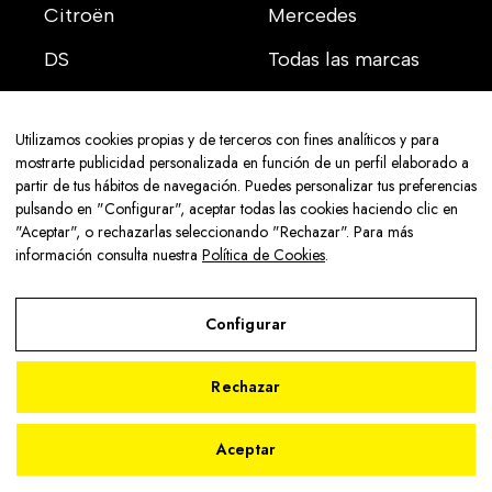
Citroën
Mercedes
DS
Todas las marcas
Utilizamos cookies propias y de terceros con fines analíticos y para
mostrarte publicidad personalizada en función de un perfil elaborado a
partir de tus hábitos de navegación. Puedes personalizar tus preferencias
Aviso legal
pulsando en "Configurar", aceptar todas las cookies haciendo clic en
Política de privacidad
"Aceptar", o rechazarlas seleccionando "Rechazar". Para más
Política de cookies
información consulta nuestra
Política de Cookies
.
© 2026 Senra Sport - Con la tecnología de:
Configurar
Rechazar
2
Aviso Legal
Aceptar
Política de Privacidad