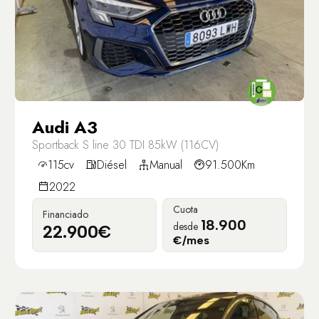
Audi A3
Sportback S line 30 TDI 85kW (116CV)
115cv
Diésel
Manual
91.500Km
2022
Cuota
Financiado
18.900
desde
22.900€
€/mes