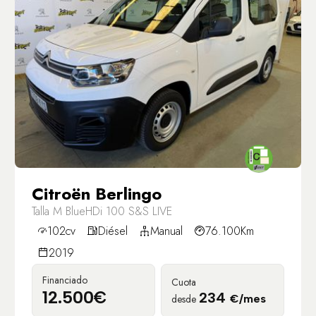
Citroën Berlingo
Talla M BlueHDi 100 S&S LIVE
102cv
Diésel
Manual
76.100Km
2019
Financiado
Cuota
12.500€
234
desde
€/mes