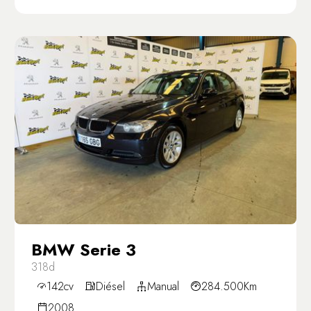
BMW Serie 3
318d
142cv
Diésel
Manual
284.500Km
2008