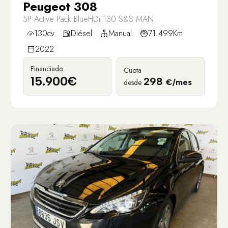
Peugeot 308
5P Active Pack BlueHDi 130 S&S MAN
130cv
Diésel
Manual
71.499Km
2022
Financiado
Cuota
15.900€
298
desde
€/mes