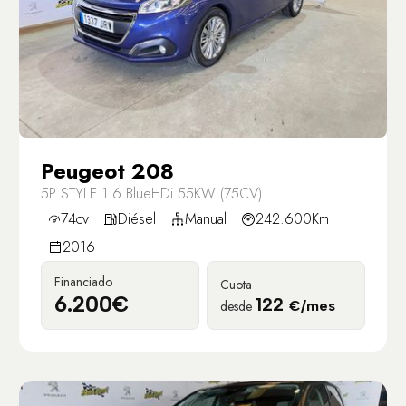
Peugeot 208
5P STYLE 1.6 BlueHDi 55KW (75CV)
74cv
Diésel
Manual
242.600Km
2016
Financiado
Cuota
6.200€
122
desde
€/mes