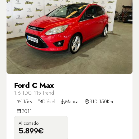
Ford C Max
1.6 TDCi 115 Trend
115cv
Diésel
Manual
310.150Km
2011
Al contado
5.899€