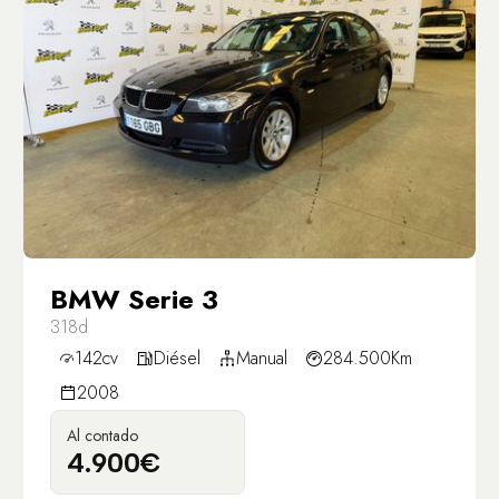
BMW Serie 3
318d
142cv
Diésel
Manual
284.500Km
2008
Al contado
4.900€