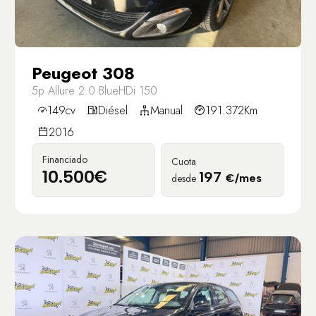
Peugeot 308
5p Allure 2.0 BlueHDi 150
149cv
Diésel
Manual
191.372Km
2016
Financiado
Cuota
10.500€
197
desde
€/mes