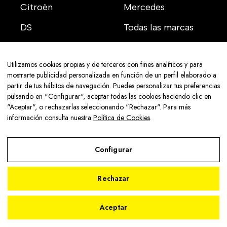
Citroën
Mercedes
DS
Todas las marcas
Utilizamos cookies propias y de terceros con fines analíticos y para
mostrarte publicidad personalizada en función de un perfil elaborado a
partir de tus hábitos de navegación. Puedes personalizar tus preferencias
Aviso legal
pulsando en "Configurar", aceptar todas las cookies haciendo clic en
Política de privacidad
"Aceptar", o rechazarlas seleccionando "Rechazar". Para más
Política de cookies
información consulta nuestra
Política de Cookies
.
© 2026 Senra Sport - Con la tecnología de:
Configurar
Rechazar
2
Aviso Legal
Aceptar
Política de Privacidad