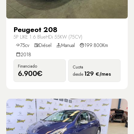
Peugeot 208
5P LIKE 1.6 BlueHDi 55KW (75CV)
75cv
Diésel
Manual
199.800Km
2018
Financiado
Cuota
6.900€
129
desde
€/mes