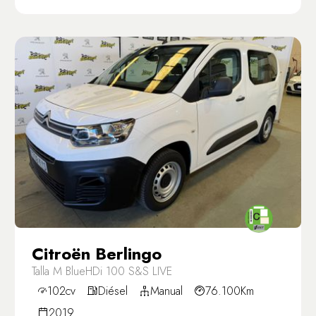
Citroën Berlingo
Talla M BlueHDi 100 S&S LIVE
102cv
Diésel
Manual
76.100Km
2019