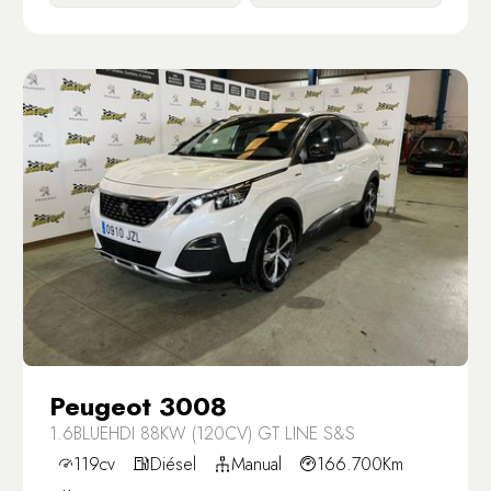
Peugeot 3008
1.6BLUEHDI 88KW (120CV) GT LINE S&S
119cv
Diésel
Manual
166.700Km