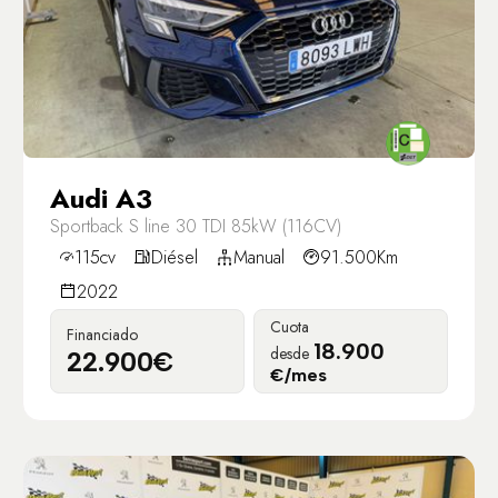
Audi A3
Sportback S line 30 TDI 85kW (116CV)
115cv
Diésel
Manual
91.500Km
2022
Cuota
Financiado
18.900
desde
22.900€
€/mes