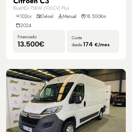
Citroën C3
BlueHDi 75KW (100CV) Plus
102cv
Diésel
Manual
18.500Km
2024
Financiado
Cuota
13.500€
174
desde
€/mes