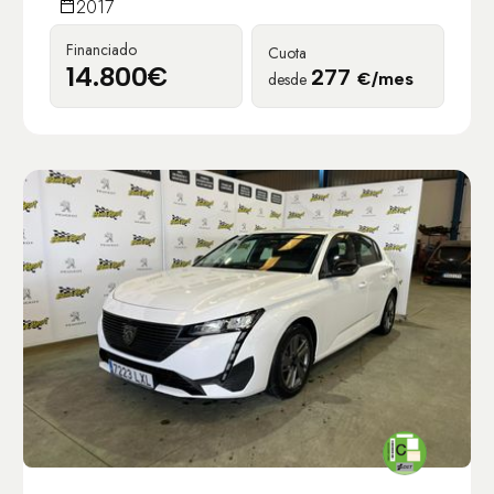
2017
Financiado
Cuota
14.800€
277
desde
€/mes