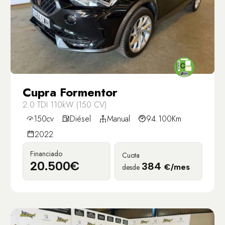
Cupra Formentor
2.0 TDI 110kW (150 CV)
150cv
Diésel
Manual
94.100Km
2022
Financiado
Cuota
20.500€
384
desde
€/mes