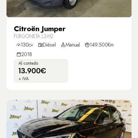
Citroën Jumper
FURGONETA L2-H2
130cv
Diésel
Manual
149.500Km
2018
Al contado
13.900€
+ IVA