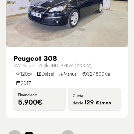
Peugeot 308
SW Active 1.6 BlueHDi 88KW (120CV)
120cv
Diésel
Manual
327.800Km
2017
Financiado
Cuota
5.900€
129
desde
€/mes