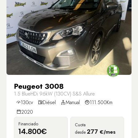
Peugeot 3008
1.5 BlueHDi 96kW (130CV) S&S Allure
130cv
Diésel
Manual
111.500Km
2020
Financiado
Cuota
14.800€
277
desde
€/mes