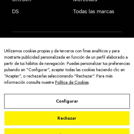
DS
Todas las marcas
Aviso legal
Utilizamos cookies propias y de terceros con fines analíticos y para
Política de privacidad
mostrarte publicidad personalizada en función de un perfil elaborado a
partir de tus hábitos de navegación. Puedes personalizar tus preferencias
Política de cookies
pulsando en "Configurar", aceptar todas las cookies haciendo clic en
© 2026 Senra Sport - Con la tecnología de:
"Aceptar", o rechazarlas seleccionando "Rechazar". Para más
información consulta nuestra
Política de Cookies
.
Configurar
Aviso Legal
Rechazar
2
Política de Privacidad
Política de Cookies