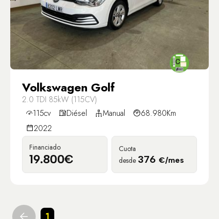
Volkswagen Golf
2.0 TDI 85kW (115CV)
115cv
Diésel
Manual
68.980Km
2022
Financiado
Cuota
19.800€
376
desde
€/mes
1