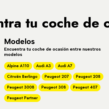
tra tu coche de 
Modelos
Encuentra tu coche de ocasión entre nuestros
modelos
Alpine A110
Audi A3
Audi A7
Citroën Berlingo
Peugeot 207
Peugeot 208
Peugeot 3008
Peugeot 308
Peugeot 407
Peugeot Partner