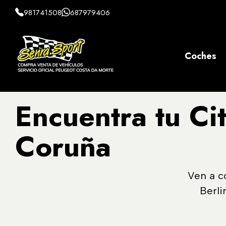
981741508
687979406
Coches
Encuentra tu Ci
Coruña
Ven a c
Berli