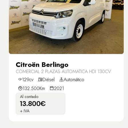
Citroën Berlingo
COMERCIAL 2 PLAZAS AUTOMATICA HDI 130CV
129cv
Diésel
Automático
132.500Km
2021
Al contado
13.800€
+ IVA