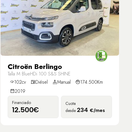
Citroën Berlingo
Talla M BlueHDi 100 S&S SHINE
102cv
Diésel
Manual
174.500Km
2019
Financiado
Cuota
12.500€
234
desde
€/mes