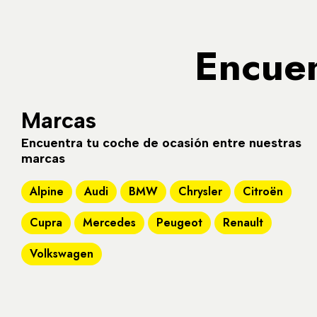
Encuen
Marcas
Encuentra tu coche de ocasión entre nuestras
marcas
Alpine
Audi
BMW
Chrysler
Citroën
Cupra
Mercedes
Peugeot
Renault
Volkswagen