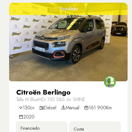
Vendido
Citroën Berlingo
Talla M BlueHDi 130 S&S 6v SHINE
130cv
Diésel
Manual
161.900Km
2020
Financiado
Cuota