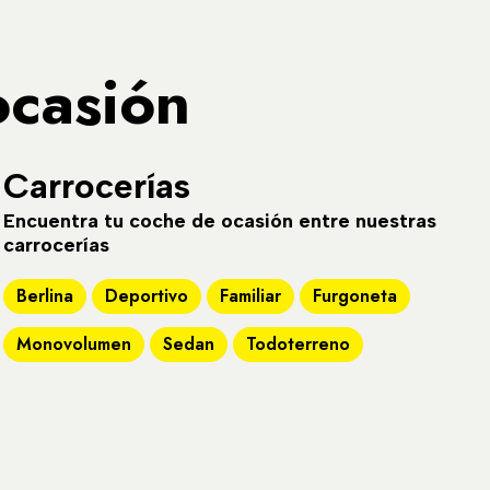
ocasión
Carrocerías
Encuentra tu coche de ocasión entre nuestras
carrocerías
Berlina
Deportivo
Familiar
Furgoneta
Monovolumen
Sedan
Todoterreno