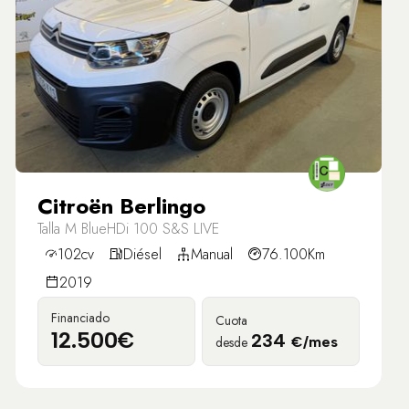
Citroën Berlingo
Talla M BlueHDi 100 S&S LIVE
102cv
Diésel
Manual
76.100Km
2019
Financiado
Cuota
12.500€
234
desde
€/mes