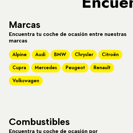
Encuen
Marcas
Encuentra tu coche de ocasión entre nuestras
marcas
Alpine
Audi
BMW
Chrysler
Citroën
Cupra
Mercedes
Peugeot
Renault
Volkswagen
Combustibles
Encuentra tu coche de ocasión por