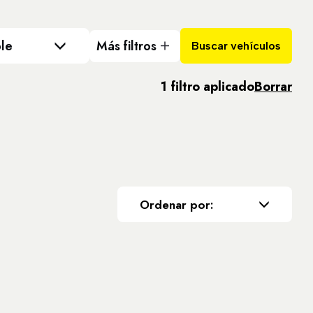
le
Más filtros
Buscar vehículos
1 filtro aplicado
Borrar
Ordenar por: