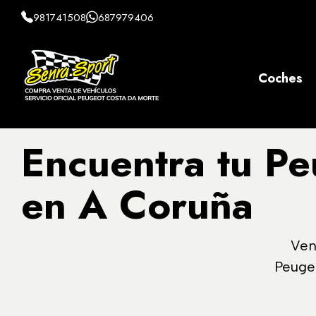
981741508
687979406
Coches
Encuentra tu P
en A Coruña
Ven
Peuge