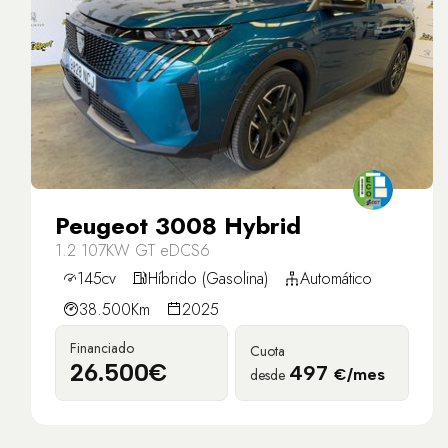
Peugeot 3008 Hybrid
1.2 107KW GT eDCS6
145cv
Híbrido (Gasolina)
Automático
38.500Km
2025
Financiado
Cuota
26.500€
497
desde
€/mes