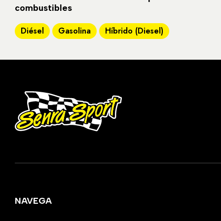
combustibles
Diésel
Gasolina
Híbrido (Diesel)
NAVEGA