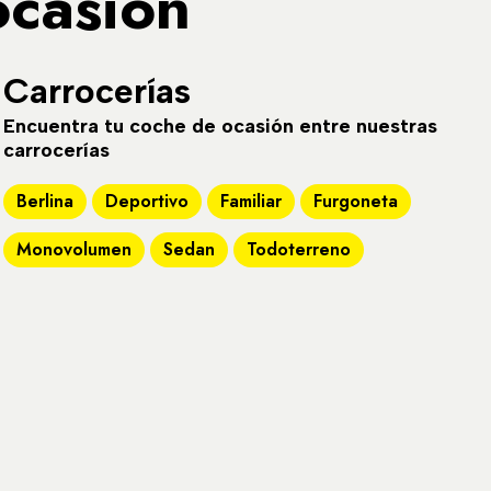
ocasión
Carrocerías
Encuentra tu coche de ocasión entre nuestras
carrocerías
Berlina
Deportivo
Familiar
Furgoneta
Monovolumen
Sedan
Todoterreno