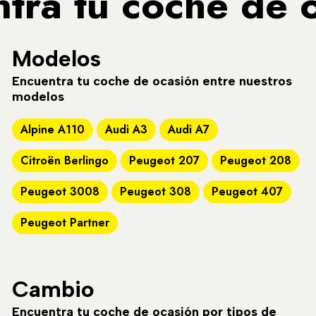
tra tu coche de 
Modelos
Encuentra tu coche de ocasión entre nuestros
modelos
Alpine A110
Audi A3
Audi A7
Citroën Berlingo
Peugeot 207
Peugeot 208
Peugeot 3008
Peugeot 308
Peugeot 407
Peugeot Partner
Cambio
Encuentra tu coche de ocasión por tipos de